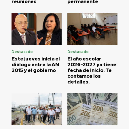
reuniones
permanente
Destacado
Destacado
Este jueves inicia el
El año escolar
diálogo entre la AN
2026-2027 ya tiene
2015 y el gobierno
fecha de inicio. Te
contamos los
detalles.