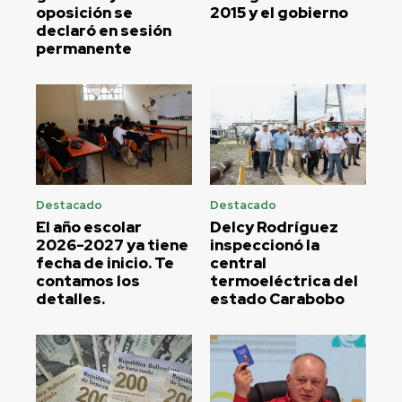
oposición se
2015 y el gobierno
declaró en sesión
permanente
Destacado
Destacado
El año escolar
Delcy Rodríguez
2026-2027 ya tiene
inspeccionó la
fecha de inicio. Te
central
contamos los
termoeléctrica del
detalles.
estado Carabobo