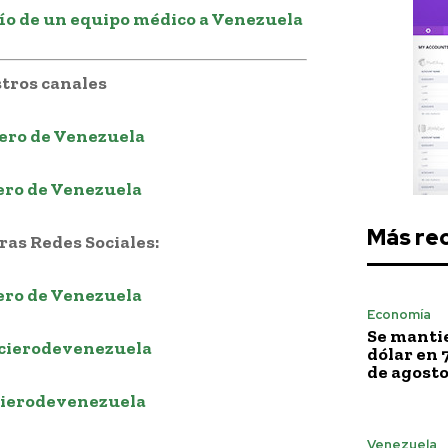
ío de un equipo médico a Venezuela
tros canales
ero de Venezuela
ero de Venezuela
Más re
as Redes Sociales:
ero de Venezuela
Economía
Se mantie
cierodevenezuela
dólar en 
de agost
ierodevenezuela
Venezuela