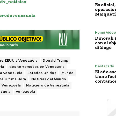
dv_noticias
Es oficia
operacion
Maiquetí
erodevenezuela
Home Vídeo
Dinorah F
con el obj
diálogo
re EEUU y Venezuela
Donald Trump
Destacado
la
dos terremotos en Venezuela
El año es
 a Venezuela
Estados Unidos
Mundo
tiene fech
de Última Hora
Noticias del Mundo
contamos 
s Venezuela
Noticiero de Venezuela
ezuela
Venezuela