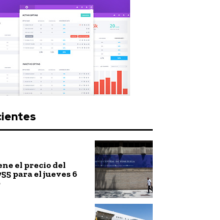
cientes
ne el precio del
755 para el jueves 6
o