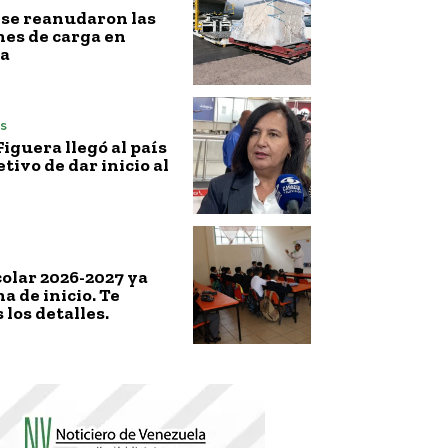
l, se reanudaron las
es de carga en
a
s
iguera llegó al país
etivo de dar inicio al
colar 2026-2027 ya
a de inicio. Te
los detalles.