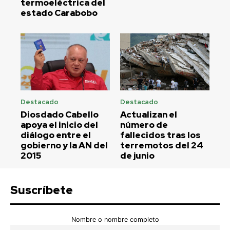
termoeléctrica del
estado Carabobo
Destacado
Destacado
Diosdado Cabello
Actualizan el
apoya el inicio del
número de
diálogo entre el
fallecidos tras los
gobierno y la AN del
terremotos del 24
2015
de junio
Suscríbete
Nombre o nombre completo