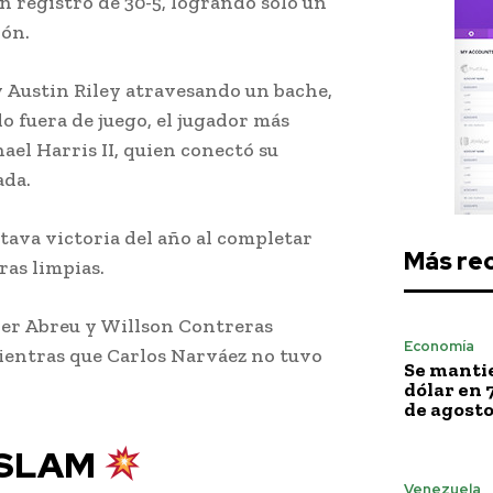
un registro de 30-5, logrando solo un
ión.
y Austin Riley atravesando un bache,
 fuera de juego, el jugador más
ael Harris II, quien conectó su
ada.
ctava victoria del año al completar
Más re
as limpias.
lyer Abreu y Willson Contreras
Economía
ientras que Carlos Narváez no tuvo
Se mantie
dólar en 
de agost
 SLAM
Venezuela