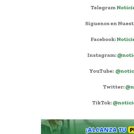
Telegram
Notici
Síguenos en Nuestr
Facebook:
Notici
Instagram:
@noti
YouTube:
@notic
Twitter:
@n
TikTok:
@notici