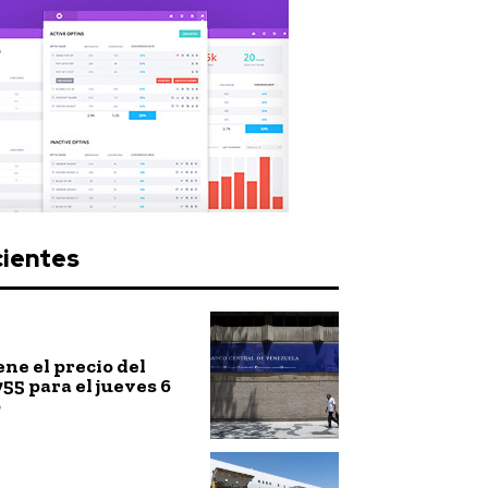
cientes
ne el precio del
755 para el jueves 6
o