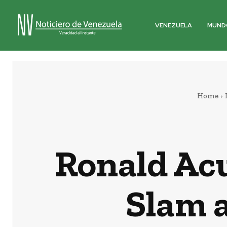
VENEZUELA
MUND
Home
Ronald Acu
Slam a