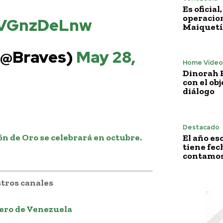
Es oficia
operacion
/gVGnzDeLnw
Maiquetí
 (@Braves)
May 28,
Home Vídeo
Dinorah F
con el obj
diálogo
Destacado
n de Oro se celebrará en octubre.
El año es
tiene fech
contamos 
tros canales
ero de Venezuela