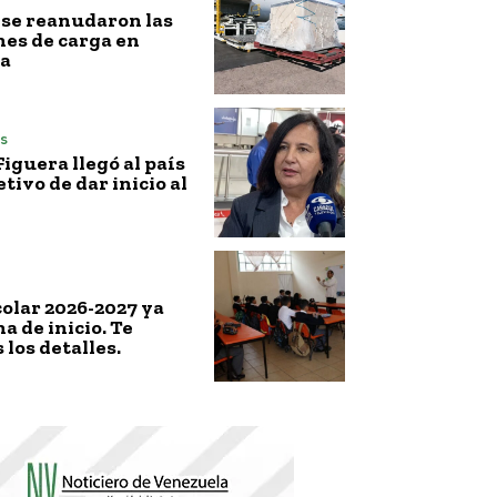
l, se reanudaron las
es de carga en
a
s
iguera llegó al país
etivo de dar inicio al
colar 2026-2027 ya
a de inicio. Te
los detalles.