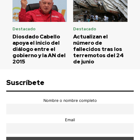
Destacado
Destacado
Diosdado Cabello
Actualizan el
apoya el inicio del
número de
diálogo entre el
fallecidos tras los
gobierno y la AN del
terremotos del 24
2015
de junio
Suscríbete
Nombre o nombre completo
Email