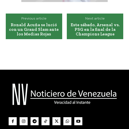
Previous article
Next article
Ronald Acuña se lució
Este sábado, Arsenal vs.
con un Grand Slam ante
PSG en la final de la
los Medias Rojas
Champions League