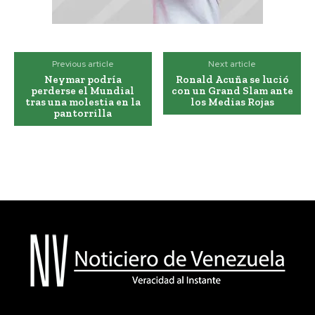
Previous article
Next article
Neymar podría
Ronald Acuña se lució
perderse el Mundial
con un Grand Slam ante
tras una molestia en la
los Medias Rojas
pantorrilla