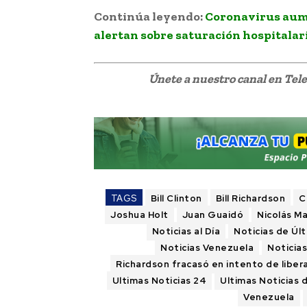
Continúa leyendo:
Coronavirus aum
alertan sobre saturación hospitalar
Únete a nuestro canal en Te
TAGS
Bill Clinton
Bill Richardson
C
Joshua Holt
Juan Guaidó
Nicolás M
Noticias al Día
Noticias de Úl
Noticias Venezuela
Noticia
Richardson fracasó en intento de libe
Ultimas Noticias 24
Ultimas Noticias 
Venezuela