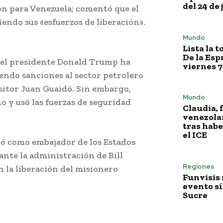
del 24 de 
n para Venezuela; comentó que el
ndo sus «esfuerzos de liberación».
berar presos estadounidenses
Mundo
Lista la 
De la Esp
del presidente Donald Trump ha
viernes 7
ndo sanciones al sector petrolero
sitor Juan Guaidó. Sin embargo,
Mundo
o y usó las fuerzas de seguridad
Claudia, 
venezola
tras habe
el ICE
ó como embajador de los Estados
nte la administración de Bill
Regiones
 la liberación del misionero
Funvisis
evento sí
Sucre