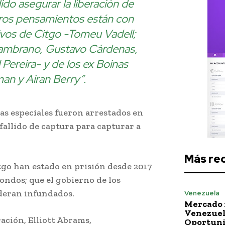
o asegurar la liberación de
ros pensamientos están con
utivos de Citgo -Tomeu Vadell;
Zambrano, Gustavo Cárdenas,
Pereira- y de los ex Boinas
n y Airan Berry”.
as especiales fueron arrestados en
 fallido de captura para capturar a
Más re
tgo han estado en prisión desde 2017
ondos; que el gobierno de los
deran infundados.
Venezuela
Mercado 
Venezuela
ración, Elliott Abrams,
Oportuni