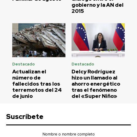
gobierno y la AN del
2015
Destacado
Destacado
Actualizan el
Delcy Rodríguez
número de
hizo un llamado al
fallecidos tras los
ahorro energético
terremotos del 24
tras el fenómeno
de junio
del «Super Niño»
Suscríbete
Nombre o nombre completo