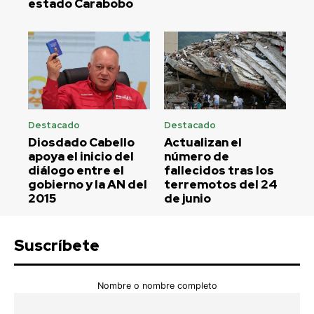
estado Carabobo
Destacado
Destacado
Diosdado Cabello
Actualizan el
apoya el inicio del
número de
diálogo entre el
fallecidos tras los
gobierno y la AN del
terremotos del 24
2015
de junio
Suscríbete
Nombre o nombre completo