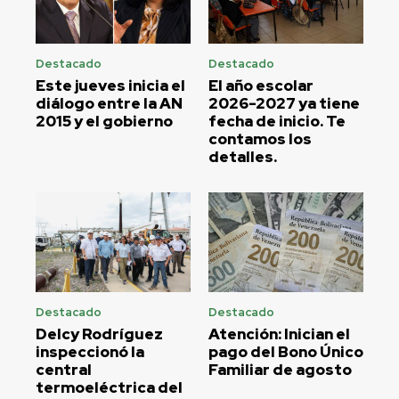
Destacado
Destacado
Este jueves inicia el
El año escolar
diálogo entre la AN
2026-2027 ya tiene
2015 y el gobierno
fecha de inicio. Te
contamos los
detalles.
Destacado
Destacado
Delcy Rodríguez
Atención: Inician el
inspeccionó la
pago del Bono Único
central
Familiar de agosto
termoeléctrica del