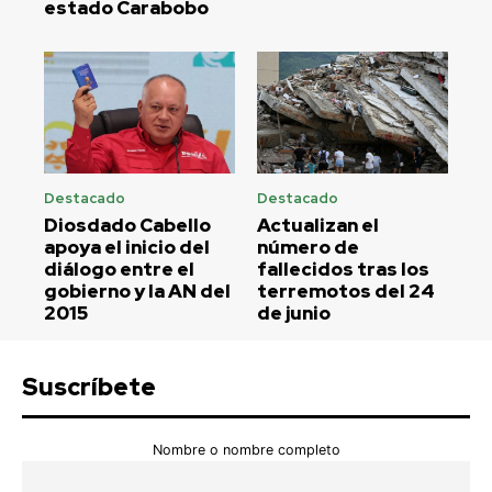
estado Carabobo
Destacado
Destacado
Diosdado Cabello
Actualizan el
apoya el inicio del
número de
diálogo entre el
fallecidos tras los
gobierno y la AN del
terremotos del 24
2015
de junio
Suscríbete
Nombre o nombre completo