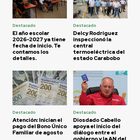
Destacado
Destacado
El año escolar
Delcy Rodríguez
2026-2027 ya tiene
inspeccionó la
fecha de inicio. Te
central
contamos los
termoeléctrica del
detalles.
estado Carabobo
Destacado
Destacado
Atención: Inician el
Diosdado Cabello
pago del Bono Único
apoya el inicio del
Familiar de agosto
diálogo entre el
gobierno y la AN del