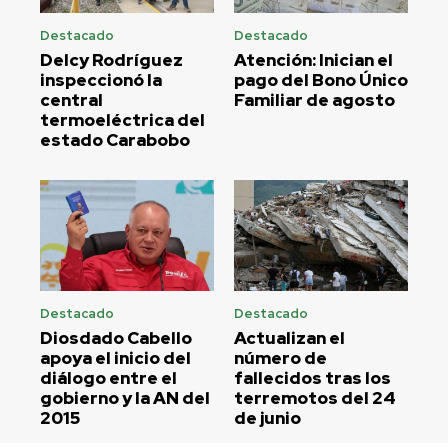
Destacado
Destacado
Delcy Rodríguez
Atención: Inician el
inspeccionó la
pago del Bono Único
central
Familiar de agosto
termoeléctrica del
estado Carabobo
Destacado
Destacado
Diosdado Cabello
Actualizan el
apoya el inicio del
número de
diálogo entre el
fallecidos tras los
gobierno y la AN del
terremotos del 24
2015
de junio