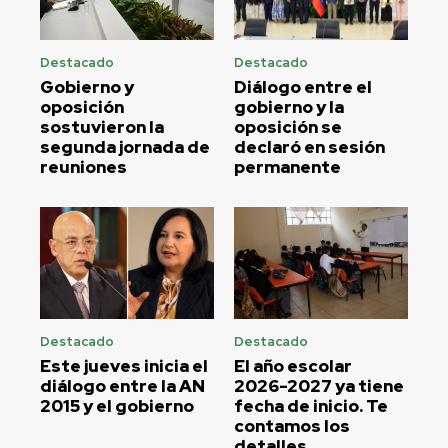
Destacado
Destacado
Gobierno y
Diálogo entre el
oposición
gobierno y la
sostuvieron la
oposición se
segunda jornada de
declaró en sesión
reuniones
permanente
Destacado
Destacado
Este jueves inicia el
El año escolar
diálogo entre la AN
2026-2027 ya tiene
2015 y el gobierno
fecha de inicio. Te
contamos los
detalles.