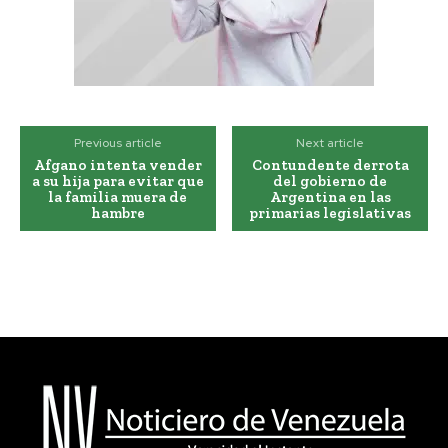
Previous article
Next article
Afgano intenta vender
Contundente derrota
a su hija para evitar que
del gobierno de
la familia muera de
Argentina en las
hambre
primarias legislativas