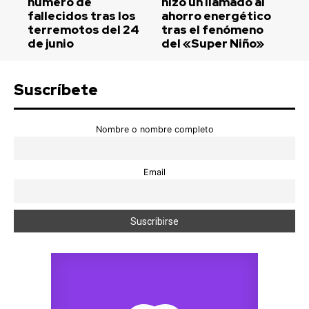
número de
hizo un llamado al
fallecidos tras los
ahorro energético
terremotos del 24
tras el fenómeno
de junio
del «Super Niño»
Suscríbete
Nombre o nombre completo
Email