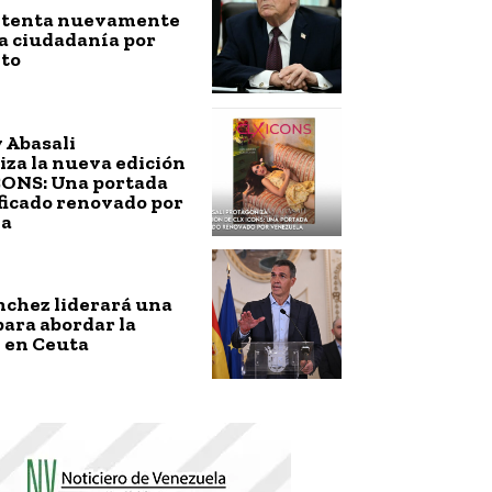
ntenta nuevamente
a ciudadanía por
to
 Abasali
za la nueva edición
CONS: Una portada
ficado renovado por
la
nchez liderará una
ara abordar la
 en Ceuta