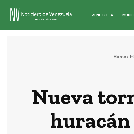
VENEZUELA
MUND
Home
M
Nueva torm
huracán 