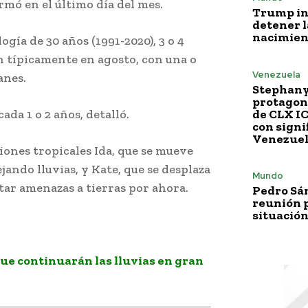
rmó en el último día del mes.
Trump i
detener l
nacimien
gía de 30 años (1991-2020), 3 o 4
 típicamente en agosto, con una o
Venezuela
anes.
Stephany
protagoni
da 1 o 2 años, detalló.
de CLX I
con signi
Venezue
ones tropicales Ida, que se mueve
jando lluvias, y Kate, que se desplaza
Mundo
tar amenazas a tierras por ahora.
Pedro Sá
reunión p
situación
e continuarán las lluvias en gran