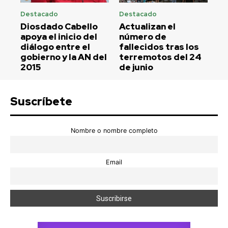
Destacado
Destacado
Diosdado Cabello
Actualizan el
apoya el inicio del
número de
diálogo entre el
fallecidos tras los
gobierno y la AN del
terremotos del 24
2015
de junio
Suscríbete
Nombre o nombre completo
Email