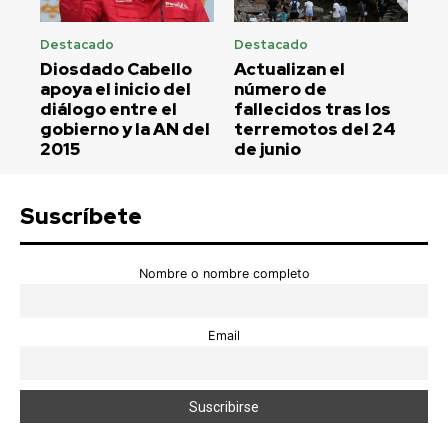
Destacado
Destacado
Diosdado Cabello
Actualizan el
apoya el inicio del
número de
diálogo entre el
fallecidos tras los
gobierno y la AN del
terremotos del 24
2015
de junio
Suscríbete
Nombre o nombre completo
Email