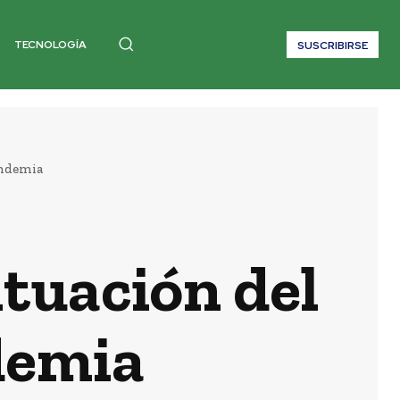
TECNOLOGÍA
SUSCRIBIRSE
andemia
ituación del
demia