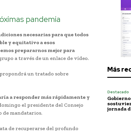
róximas pandemia
ndiciones necesarias para que todos
le y equitativo a esos
bemos prepararnos mejor para
l grupo a través de un enlace de vídeo.
Más re
E propondrá un tratado sobre
Destacado
aría a responder más rápidamente y
Gobierno 
sostuvie
l domingo el presidente del Consejo
jornada 
to de mandatarios.
ata de recuperarse del profundo