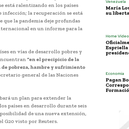
Venezuela
 se está ralentizando en los países
María Lo
su libert
e infección; la recuperación se está
le que la pandemia deje profundas
Internacional en un informe para la
Home Vídeo
Oficialme
Espriella
ses en vías de desarrollo pobres y
presiden
 encuentran
“en el precipicio de la
a de pobreza, hambre y sufrimiento
Economía
 secretario general de las Naciones
Pagan Bo
Correspo
Formació
obará un plan para extender la
los países en desarrollo durante seis
 posibilidad de una nueva extensión,
l G20 visto por Reuters.