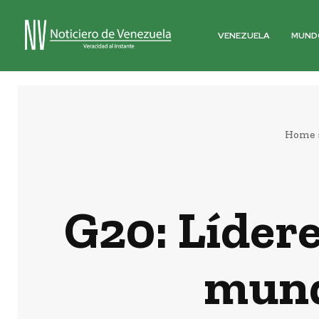
VENEZUELA
MUND
Home
G20: Lídere
mund