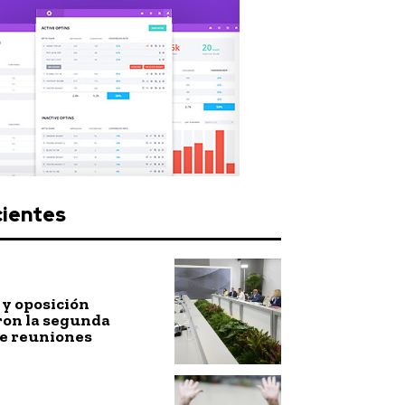
cientes
y oposición
ron la segunda
de reuniones