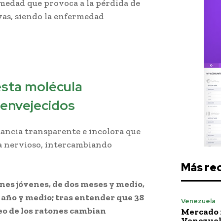
medad que provoca a la pérdida de
vas, siendo la enfermedad
esta molécula
 envejecidos
tancia transparente e incolora que
ma nervioso, intercambiando
Más re
ones jóvenes, de dos meses y medio,
e año y medio; tras entender que 38
Venezuela
eo de los ratones cambian
Mercado 
Venezuela