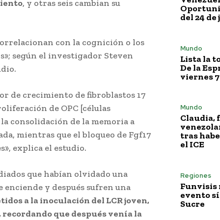
miento
, y otras seis cambian su
Oportuni
del 24 de 
correlacionan con la cognición o los
Mundo
»; según el investigador Steven
Lista la 
De la Esp
dio.
viernes 7
or de crecimiento de fibroblastos 17
proliferación de OPC [células
Mundo
Claudia, 
 la consolidación de la memoria a
venezola
ada, mientras que el bloqueo de Fgf17
tras habe
el ICE
», explica el estudio.
udiados que habían olvidado una
Regiones
Funvisis
se enciende y después sufren una
evento sí
idos a la inoculación del LCR joven,
Sucre
z, recordando que después venía la