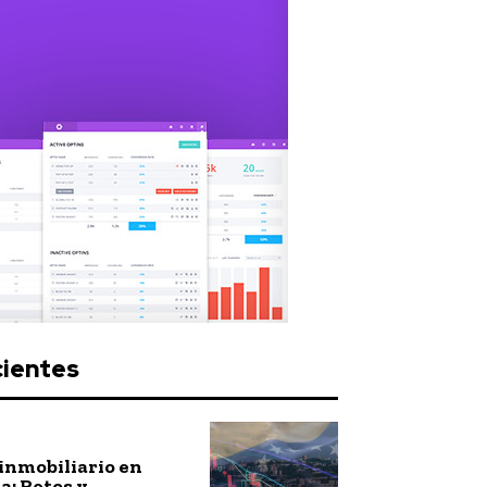
cientes
inmobiliario en
: Retos y