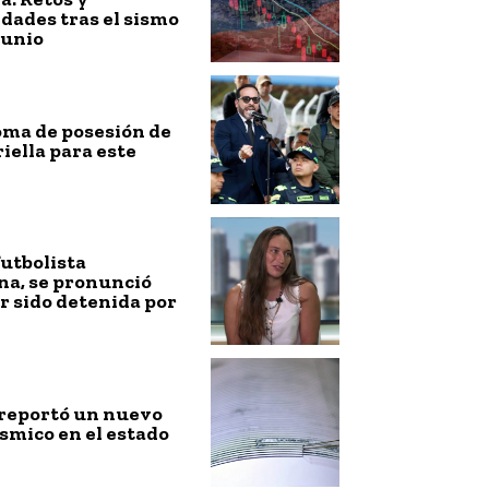
dades tras el sismo
junio
toma de posesión de
riella para este
futbolista
na, se pronunció
r sido detenida por
 reportó un nuevo
smico en el estado