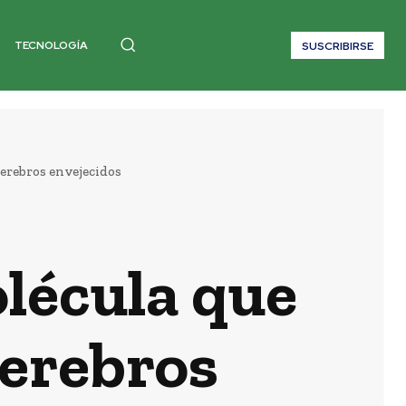
TECNOLOGÍA
SUSCRIBIRSE
cerebros envejecidos
lécula que
cerebros