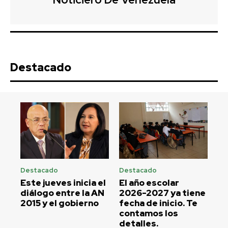
Destacado
Destacado
Destacado
Este jueves inicia el
El año escolar
diálogo entre la AN
2026-2027 ya tiene
2015 y el gobierno
fecha de inicio. Te
contamos los
detalles.