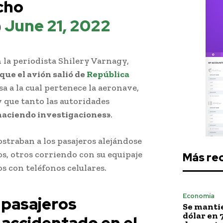
cho
)
June 21, 2022
 la periodista Shilery Varnagy,
 que el avión salió de
República
a a la cual pertenece la aeronave,
 que tanto las autoridades
haciendo investigaciones»
.
ostraban a los pasajeros alejándose
os, otros corriendo con su equipaje
Más re
 con teléfonos celulares.
Economía
 pasajeros
Se mantie
dólar en 
 accidentado en el