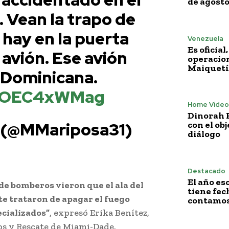
de agost
. Vean la trapo de
 hay en la puerta
Venezuela
Es oficia
avión. Ese avión
operacion
Maiquetí
a Dominicana.
/VOEC4xWMag
Home Vídeo
Dinorah F
(@MMariposa31)
con el obj
diálogo
Destacado
El año es
e bomberos vieron que el ala del
tiene fech
e trataron de apagar el fuego
contamos 
cializados”
, expresó Erika Benítez,
s y Rescate de Miami-Dade.