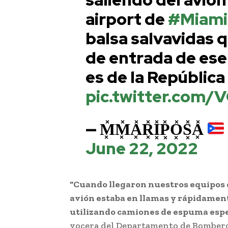
airport de
#Miami
balsa salvavidas q
de entrada de ese 
es de la Repúblic
pic.twitter.com
— M͓̽M͓̽A͓̽R͓̽I͓̽P͓̽O͓̽S͓̽A͓̽
June 22, 2022
“Cuando llegaron nuestros equipos d
avión estaba en llamas y rápidament
utilizando camiones de espuma espe
vocera del Departamento de Bombero