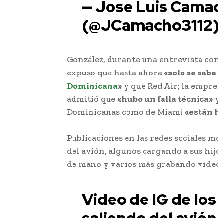
— Jose Luis Cama
(@JCamacho3112
González, durante una entrevista con
expuso que hasta ahora
«solo se sabe
Dominicana
»
y que Red Air; la empres
admitió que
«hubo un falla técnica»
y
Dominicanas como de Miami
«están 
Publicaciones en las redes sociales m
del avión, algunos cargando a sus hij
de mano y varios más grabando videos
Video de IG de los
saliendo del avión