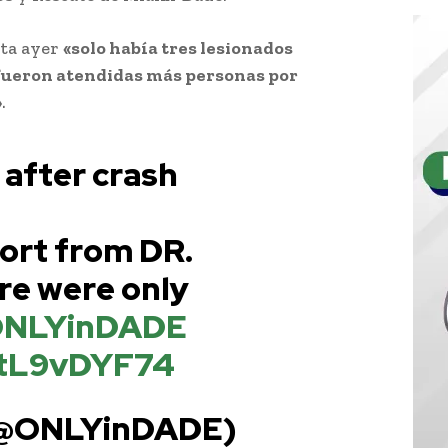
ta ayer
«solo había tres lesionados
fueron atendidas más personas por
»
.
 after crash
port from DR.
re were only
NLYinDADE
AtL9vDYF74
(@ONLYinDADE)