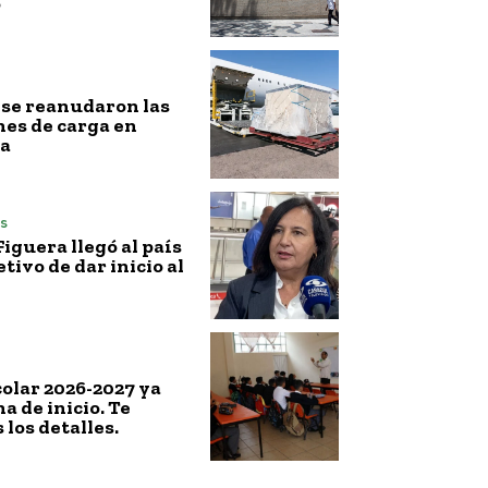
o
l, se reanudaron las
es de carga en
a
s
iguera llegó al país
etivo de dar inicio al
colar 2026-2027 ya
a de inicio. Te
los detalles.