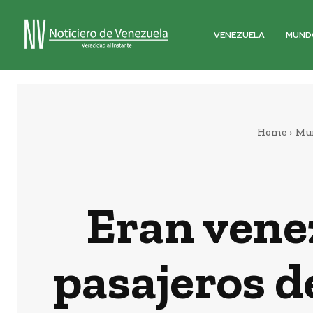
VENEZUELA
MUND
Home
Mu
Eran venez
pasajeros d