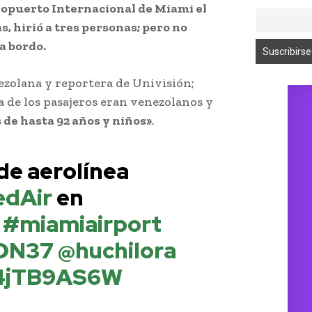
ropuerto Internacional de Miami el
s, hirió a tres personas; pero no
a bordo.
ezolana y reportera de Univisión;
a de los pasajeros eran venezolanos y
 de hasta 92 años y niños»
.
de aerolínea
dAir
en
i
#miamiairport
DN37
@huchilora
/14jTB9AS6W