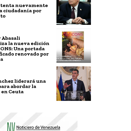
ntenta nuevamente
a ciudadanía por
to
 Abasali
za la nueva edición
CONS: Una portada
ficado renovado por
la
nchez liderará una
ara abordar la
 en Ceuta