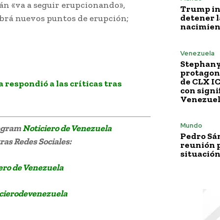
án «va a seguir erupcionando»,
Trump i
detener l
brá nuevos puntos de erupción;
nacimien
Venezuela
Stephany
protagoni
de CLX I
 respondió a las críticas tras
con signi
Venezue
Mundo
legram
Noticiero de Venezuela
Pedro Sá
as Redes Sociales:
reunión p
situación
ero de Venezuela
cierodevenezuela