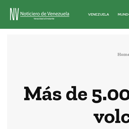
VENEZUELA
MUND
Hom
Más de 5.0
vol