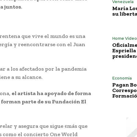
Venezuela
a juntos
.
María Lo
su libert
arentena que vive el mundo es una
Home Vídeo
rgía y reencontrarse con el Juan
Oficialme
Espriella
presiden
r a los afectados por la pandemia
ene a su alcance.
Economía
Pagan Bo
Correspo
iona,
el artista ha apoyado de forma
Formació
e forman parte de su Fundación El
evelar y asegura que sigue «más que
as como el concierto One World