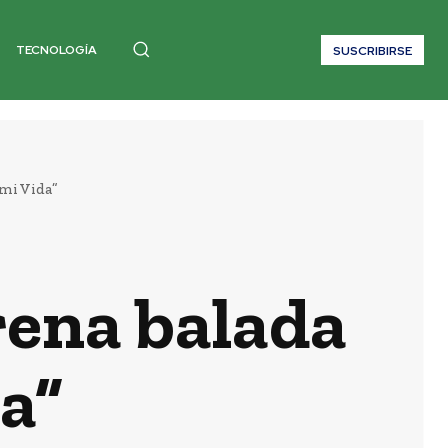
TECNOLOGÍA
SUSCRIBIRSE
mi Vida”
rena balada
a”