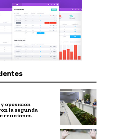
cientes
y oposición
ron la segunda
de reuniones