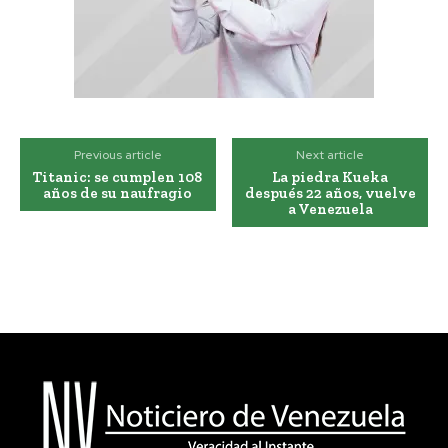
Previous article
Next article
Titanic: se cumplen 108
La piedra Kueka
años de su naufragio
después 22 años, vuelve
a Venezuela