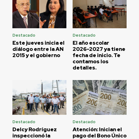
Destacado
Destacado
Este jueves inicia el
El año escolar
diálogo entre la AN
2026-2027 ya tiene
2015 y el gobierno
fecha de inicio. Te
contamos los
detalles.
Destacado
Destacado
Delcy Rodríguez
Atención: Inician el
inspeccionó la
pago del Bono Único