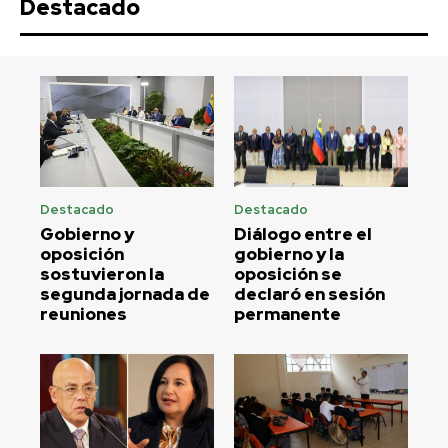
Destacado
Destacado
Destacado
Gobierno y
Diálogo entre el
oposición
gobierno y la
sostuvieron la
oposición se
segunda jornada de
declaró en sesión
reuniones
permanente