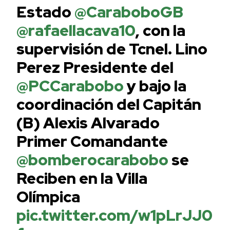
Estado
@CaraboboGB
@rafaellacava10
, con la
supervisión de Tcnel. Lino
Perez Presidente del
@PCCarabobo
y bajo la
coordinación del Capitán
(B) Alexis Alvarado
Primer Comandante
@bomberocarabobo
se
Reciben en la Villa
Olímpica
pic.twitter.com/w1pLrJJ0