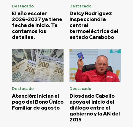
Destacado
Destacado
El año escolar
Delcy Rodríguez
2026-2027 ya tiene
inspeccionó la
fecha de inicio. Te
central
contamos los
termoeléctrica del
detalles.
estado Carabobo
Destacado
Destacado
Atención: Inician el
Diosdado Cabello
pago del Bono Único
apoya el inicio del
Familiar de agosto
diálogo entre el
gobierno y la AN del
2015