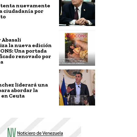
ntenta nuevamente
a ciudadanía por
to
 Abasali
za la nueva edición
CONS: Una portada
ficado renovado por
la
nchez liderará una
ara abordar la
 en Ceuta