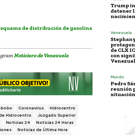
Trump i
detener l
nacimien
squema de distribución de gasolina
Venezuela
Stephany
protagoni
de CLX I
legram
Noticiero de Venezuela
con signi
Venezue
Mundo
Pedro Sá
reunión p
situación
abobo
Coronavirus
Hidrocentro
de Hidrocentro
Juzgado Superior
Noticias 24
Noticias 24 Horas
giones
Noticias de Última Hora