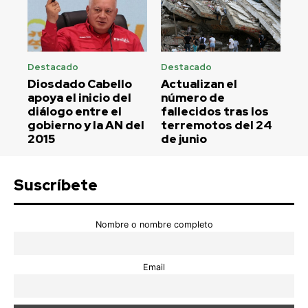
Destacado
Destacado
Diosdado Cabello
Actualizan el
apoya el inicio del
número de
diálogo entre el
fallecidos tras los
gobierno y la AN del
terremotos del 24
2015
de junio
Suscríbete
Nombre o nombre completo
Email