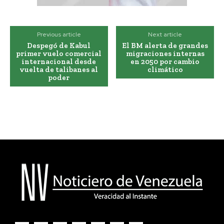
Previous article
Next article
Despegó de Kabul
El BM alerta de grandes
primer vuelo comercial
migraciones internas
internacional desde
en 2050 por cambio
vuelta de talibanes al
climático
poder