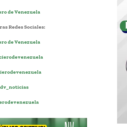
ero de Venezuela
as Redes Sociales:
ero de Venezuela
cierodevenezuela
ierodevenezuela
dv_noticias
erodevenezuela