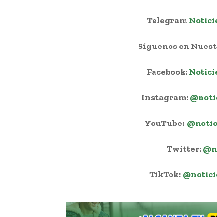
Telegram
Notici
Síguenos en Nuestr
Facebook:
Notici
Instagram:
@noti
YouTube:
@notic
Twitter:
@n
TikTok:
@notici