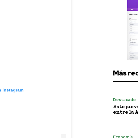
Más re
n Instagram
Destacado
Este juev
entre la 
Economía