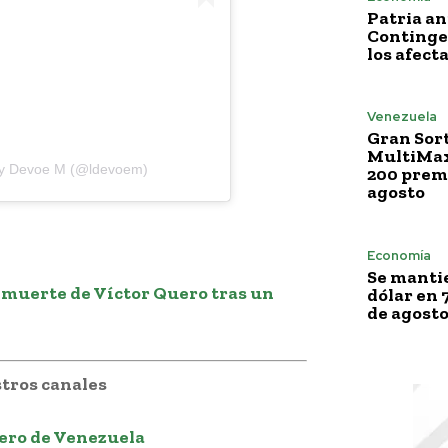
Patria a
Continge
los afect
Venezuela
Gran Sor
MultiMax
rry Devoe M (@ldevoem)
200 premi
agosto
Economía
Se mantie
 muerte de Víctor Quero tras un
dólar en 
de agost
tros canales
ero de Venezuela