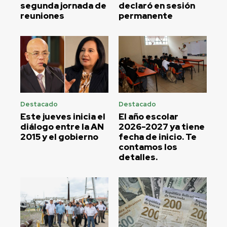
segunda jornada de
declaró en sesión
reuniones
permanente
Destacado
Destacado
Este jueves inicia el
El año escolar
diálogo entre la AN
2026-2027 ya tiene
2015 y el gobierno
fecha de inicio. Te
contamos los
detalles.