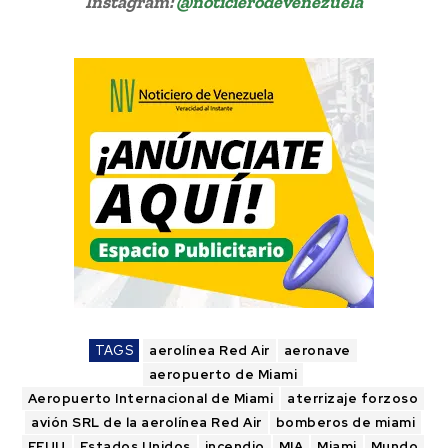
Instagram:
@noticierodevenezuela
TAGS
aerolínea Red Air
aeronave
aeropuerto de Miami
Aeropuerto Internacional de Miami
aterrizaje forzoso
avión SRL de la aerolínea Red Air
bomberos de miami
EEUU
Estados Unidos
incendio
MIA
Miami
Mundo