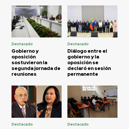
Destacado
Destacado
Gobierno y
Diálogo entre el
oposición
gobierno y la
sostuvieron la
oposición se
segunda jornada de
declaró en sesión
reuniones
permanente
Destacado
Destacado