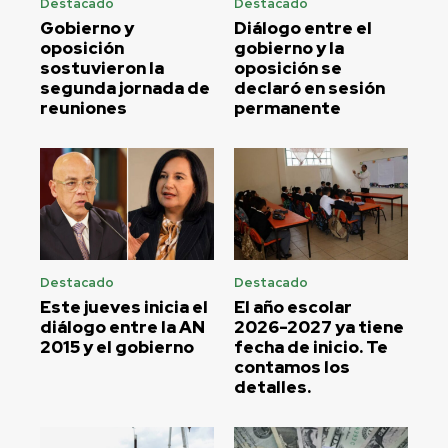
Destacado
Destacado
Gobierno y
Diálogo entre el
oposición
gobierno y la
sostuvieron la
oposición se
segunda jornada de
declaró en sesión
reuniones
permanente
Destacado
Destacado
Este jueves inicia el
El año escolar
diálogo entre la AN
2026-2027 ya tiene
2015 y el gobierno
fecha de inicio. Te
contamos los
detalles.