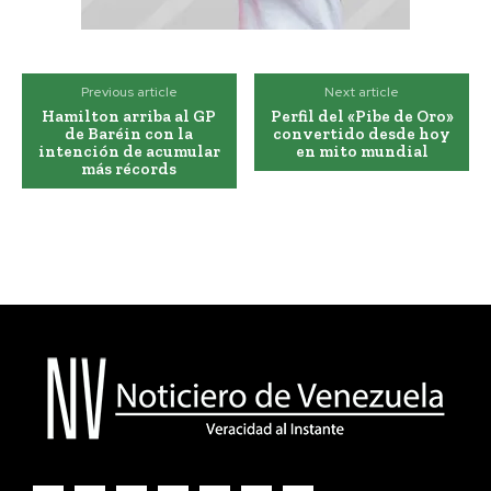
Previous article
Next article
Hamilton arriba al GP
Perfil del «Pibe de Oro»
de Baréin con la
convertido desde hoy
intención de acumular
en mito mundial
más récords