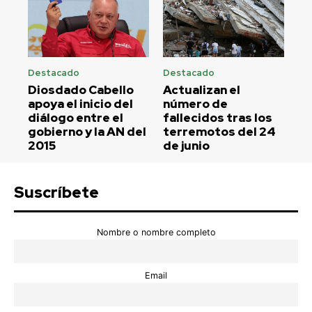
Destacado
Destacado
Diosdado Cabello
Actualizan el
apoya el inicio del
número de
diálogo entre el
fallecidos tras los
gobierno y la AN del
terremotos del 24
2015
de junio
Suscríbete
Nombre o nombre completo
Email