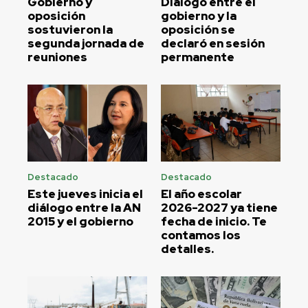
Gobierno y
Diálogo entre el
oposición
gobierno y la
sostuvieron la
oposición se
segunda jornada de
declaró en sesión
reuniones
permanente
Destacado
Destacado
Este jueves inicia el
El año escolar
diálogo entre la AN
2026-2027 ya tiene
2015 y el gobierno
fecha de inicio. Te
contamos los
detalles.