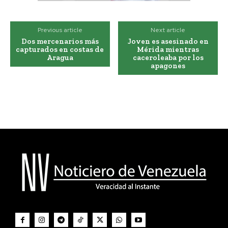
Previous article
Next article
Dos mercenarios más
Joven es asesinado en
capturados en costas de
Mérida mientras
Aragua
caceroleaba por los
apagones