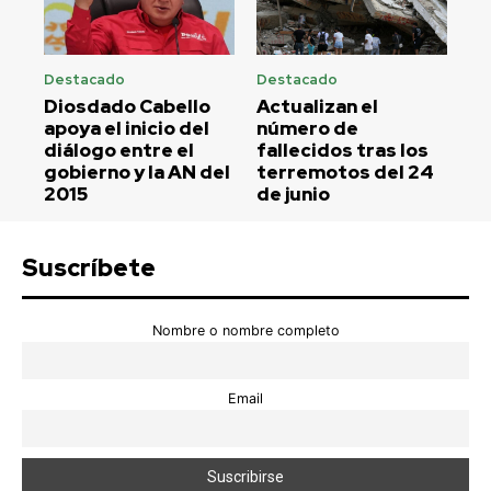
Destacado
Destacado
Diosdado Cabello
Actualizan el
apoya el inicio del
número de
diálogo entre el
fallecidos tras los
gobierno y la AN del
terremotos del 24
2015
de junio
Suscríbete
Nombre o nombre completo
Email