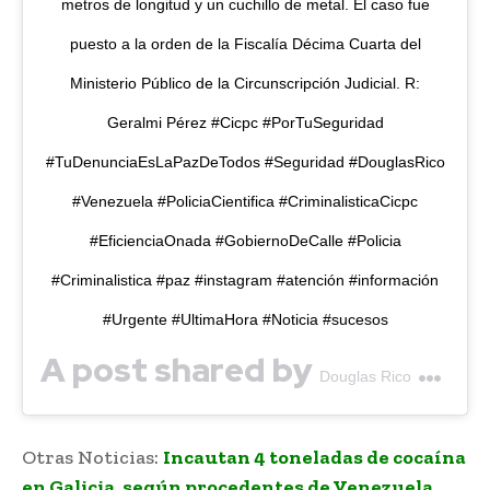
metros de longitud y un cuchillo de metal. El caso fue
puesto a la orden de la Fiscalía Décima Cuarta del
Ministerio Público de la Circunscripción Judicial. R:
Geralmi Pérez #Cicpc #PorTuSeguridad
#TuDenunciaEsLaPazDeTodos #Seguridad #DouglasRico
#Venezuela #PoliciaCientifica #CriminalisticaCicpc
#EficienciaOnada #GobiernoDeCalle #Policia
#Criminalistica #paz #instagram #atención #información
#Urgente #UltimaHora #Noticia #sucesos
A post shared by
(@douglasricovzla) on
Douglas Rico
Otras Noticias:
Incautan 4 toneladas de cocaína
en Galicia, según procedentes de Venezuela