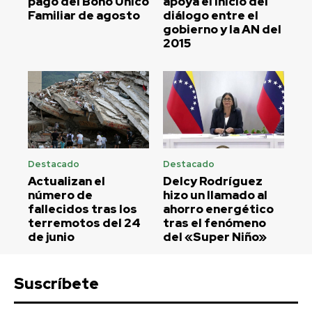
pago del Bono Único
apoya el inicio del
Familiar de agosto
diálogo entre el
gobierno y la AN del
2015
Destacado
Destacado
Actualizan el
Delcy Rodríguez
número de
hizo un llamado al
fallecidos tras los
ahorro energético
terremotos del 24
tras el fenómeno
de junio
del «Super Niño»
Suscríbete