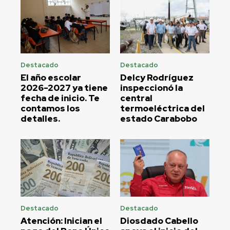
Destacado
Destacado
El año escolar
Delcy Rodríguez
2026-2027 ya tiene
inspeccionó la
fecha de inicio. Te
central
contamos los
termoeléctrica del
detalles.
estado Carabobo
Destacado
Destacado
Atención: Inician el
Diosdado Cabello