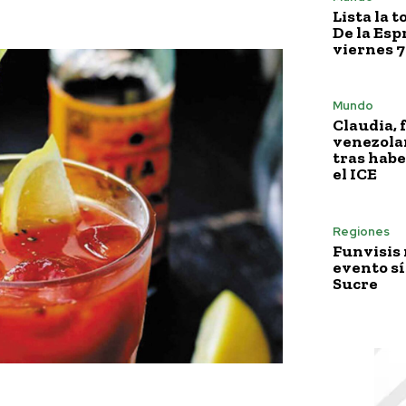
Lista la 
De la Esp
viernes 7
Mundo
Claudia, 
venezola
tras habe
el ICE
Regiones
Funvisis
evento sí
Sucre