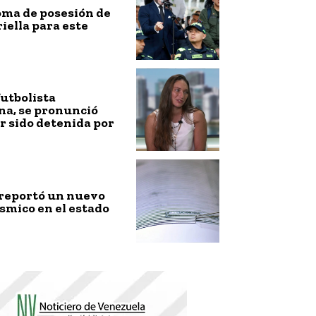
toma de posesión de
riella para este
futbolista
na, se pronunció
r sido detenida por
 reportó un nuevo
smico en el estado