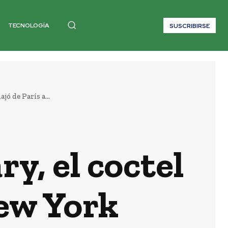
TECNOLOGÍA
SUSCRIBIRSE
ó de París a...
y, el coctel
New York