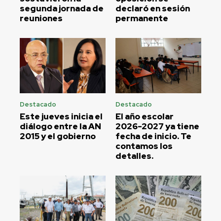
segunda jornada de
declaró en sesión
reuniones
permanente
Destacado
Destacado
Este jueves inicia el
El año escolar
diálogo entre la AN
2026-2027 ya tiene
2015 y el gobierno
fecha de inicio. Te
contamos los
detalles.