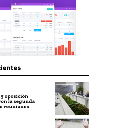
cientes
y oposición
ron la segunda
de reuniones