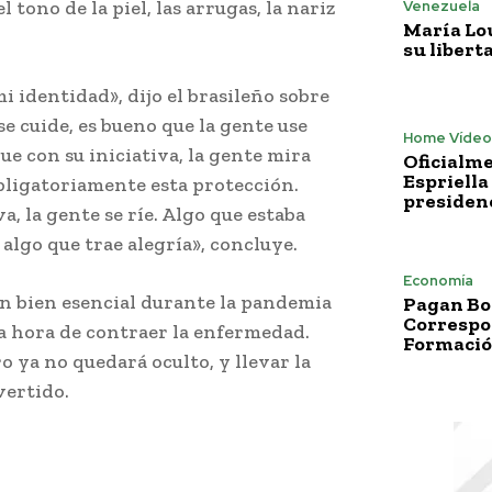
 tono de la piel, las arrugas, la nariz
Venezuela
María Lo
su libert
i identidad», dijo el brasileño sobre
 se cuide, es bueno que la gente use
Home Vídeo
ue con su iniciativa, la gente mira
Oficialme
Espriella
obligatoriamente esta protección.
presiden
, la gente se ríe. Algo que estaba
 algo que trae alegría», concluye.
Economía
n bien esencial durante la pandemia
Pagan Bo
Correspo
a hora de contraer la enfermedad.
Formació
ro ya no quedará oculto, y llevar la
vertido.