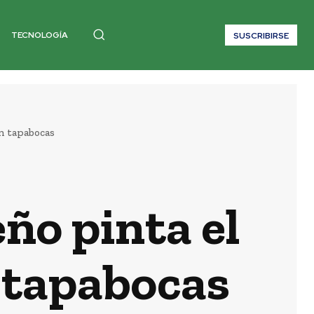
TECNOLOGÍA
SUSCRIBIRSE
en tapabocas
eño pinta el
n tapabocas