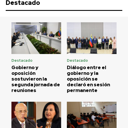
Destacado
Destacado
Destacado
Gobierno y
Diálogo entre el
oposición
gobierno y la
sostuvieron la
oposición se
segunda jornada de
declaró en sesión
reuniones
permanente