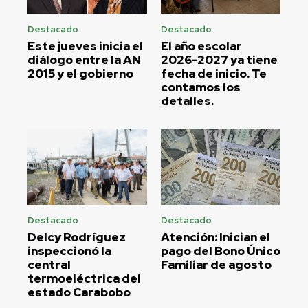
Destacado
Destacado
Este jueves inicia el
El año escolar
diálogo entre la AN
2026-2027 ya tiene
2015 y el gobierno
fecha de inicio. Te
contamos los
detalles.
Destacado
Destacado
Delcy Rodríguez
Atención: Inician el
inspeccionó la
pago del Bono Único
central
Familiar de agosto
termoeléctrica del
estado Carabobo