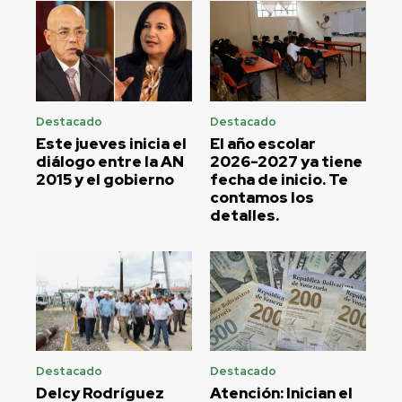
Destacado
Destacado
Este jueves inicia el
El año escolar
diálogo entre la AN
2026-2027 ya tiene
2015 y el gobierno
fecha de inicio. Te
contamos los
detalles.
Destacado
Destacado
Delcy Rodríguez
Atención: Inician el