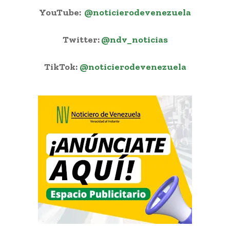
YouTube:
@noticierodevenezuela
Twitter:
@ndv_noticias
TikTok:
@noticierodevenezuela