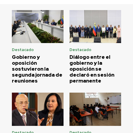
Destacado
Destacado
Gobierno y
Diálogo entre el
oposición
gobierno y la
sostuvieron la
oposición se
segunda jornada de
declaró en sesión
reuniones
permanente
Destacado
Destacado