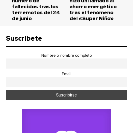
número de
hizo un llamado al
fallecidos tras los
ahorro energético
terremotos del 24
tras el fenómeno
de junio
del «Super Niño»
Suscríbete
Nombre o nombre completo
Email