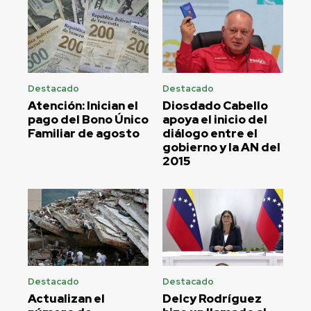
Destacado
Destacado
Atención: Inician el
Diosdado Cabello
pago del Bono Único
apoya el inicio del
Familiar de agosto
diálogo entre el
gobierno y la AN del
2015
Destacado
Destacado
Actualizan el
Delcy Rodríguez