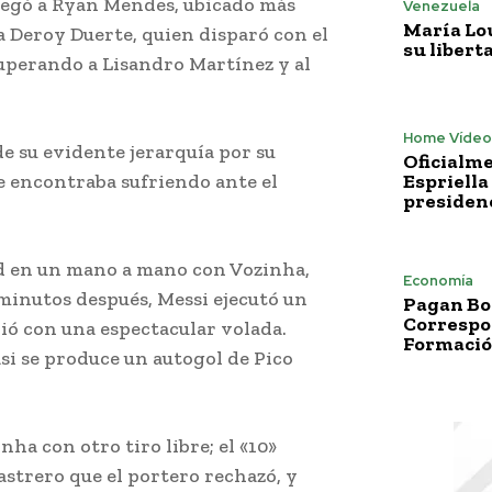
ntregó a Ryan Mendes, ubicado más
Venezuela
María Lo
 a Deroy Duerte, quien disparó con el
su libert
uperando a Lisandro Martínez y al
Home Vídeo
e su evidente jerarquía por su
Oficialme
se encontraba sufriendo ante el
Espriella
presiden
ad en un mano a mano con Vozinha,
Economía
 minutos después, Messi ejecutó un
Pagan Bo
Correspo
vió con una espectacular volada.
Formació
i se produce un autogol de Pico
ha con otro tiro libre; el «10»
strero que el portero rechazó, y