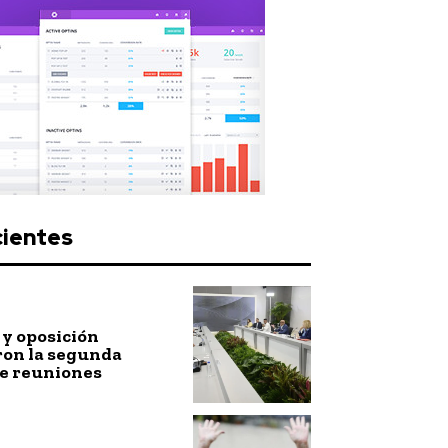
cientes
y oposición
ron la segunda
de reuniones