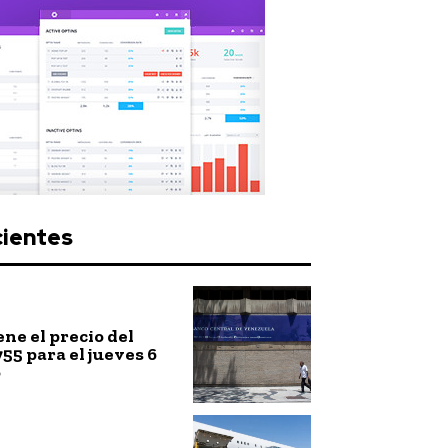
cientes
ne el precio del
755 para el jueves 6
o