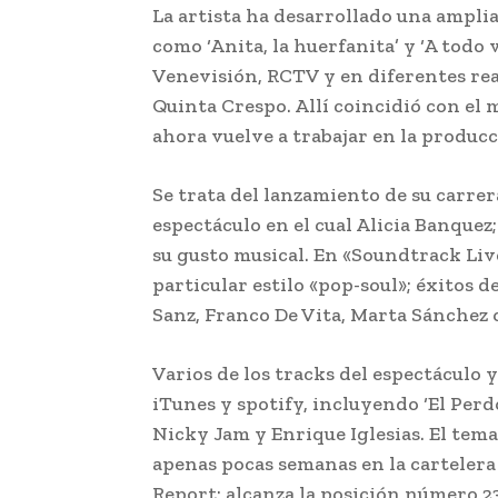
La artista ha desarrollado una ampli
como ‘Anita, la huerfanita’ y ‘A todo
Venevisión, RCTV y en diferentes rea
Quinta Crespo. Allí coincidió con el
ahora vuelve a trabajar en la produc
Se trata del lanzamiento de su carrer
espectáculo en el cual Alicia Banque
su gusto musical. En «Soundtrack Liv
particular estilo «pop-soul»; éxitos 
Sanz, Franco De Vita, Marta Sánchez 
Varios de los tracks del espectáculo 
iTunes y spotify, incluyendo ‘El Per
Nicky Jam y Enrique Iglesias. El tem
apenas pocas semanas en la cartelera
Report; alcanza la posición número 2