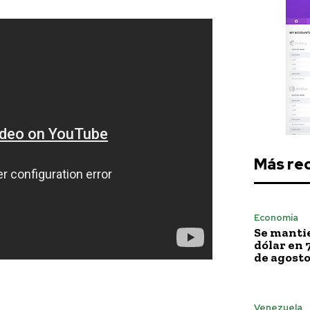
Más re
Economía
Se mantie
dólar en 
de agost
Venezuela