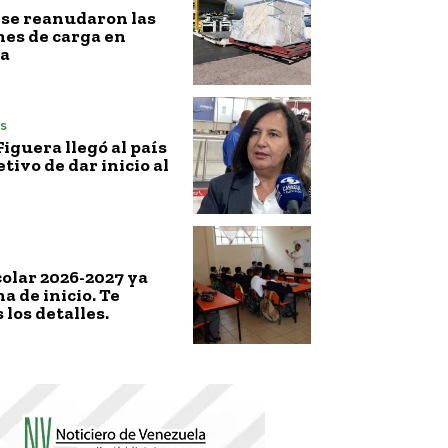
l, se reanudaron las
es de carga en
a
s
iguera llegó al país
etivo de dar inicio al
colar 2026-2027 ya
a de inicio. Te
los detalles.