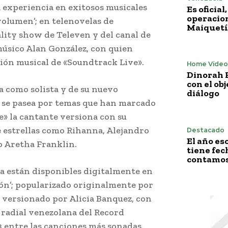
a experiencia en exitosos musicales
Es oficia
operacion
 volumen’; en telenovelas de
Maiquetí
lity show de Televen y del canal de
 músico Alan González, con quien
ción musical de «Soundtrack Live».
Home Vídeo
Dinorah F
con el obj
a como solista y de su nuevo
diálogo
z; se pasea por temas que han marcado
e» la cantante versiona con su
de estrellas como Rihanna, Alejandro
Destacado
El año es
o Aretha Franklin.
tiene fech
contamos 
ya están disponibles digitalmente en
dón’; popularizado originalmente por
a versionado por Alicia Banquez, con
 radial venezolana del Record
3 entre las canciones más sonadas.