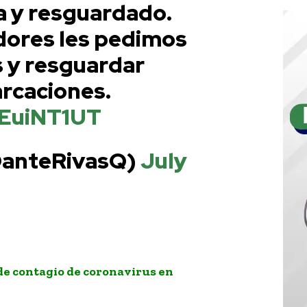
a y resguardado.
dores les pedimos
 y resguardar
rcaciones.
fEuiNT1UT
DanteRivasQ)
July
de contagio de coronavirus en