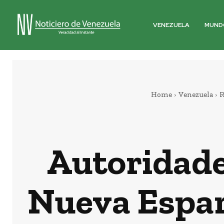
VENEZUELA
MUND
Home
Venezuela
R
Autoridade
Nueva Espar