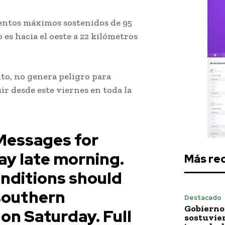
ientos máximos sostenidos de 95
s hacia el oes­te a 22 kilómetros
to, no genera peligro para
ir desde este viernes en toda la
tormenta Gonzalo
Messages for
ay late morning.
Más re
nditions should
southern
Destacado
Gobierno 
on Saturday. Full
sostuvie