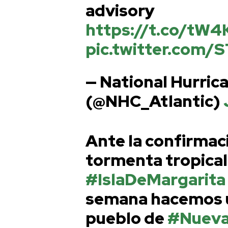
advisory
https://t.co/tW
pic.twitter.com
— National Hurric
(@NHC_Atlantic)
Ante la confirmaci
tormenta tropica
#IslaDeMargarita
semana hacemos u
pueblo de
#Nueva