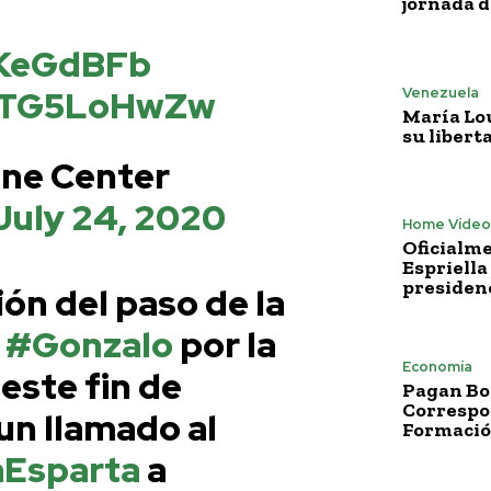
jornada 
4KeGdBFb
/STG5LoHwZw
Venezuela
María Lo
su libert
ane Center
July 24, 2020
Home Vídeo
Oficialme
Espriella
presiden
ón del paso de la
l
#Gonzalo
por la
Economía
este fin de
Pagan Bo
Correspo
n llamado al
Formació
Esparta
a