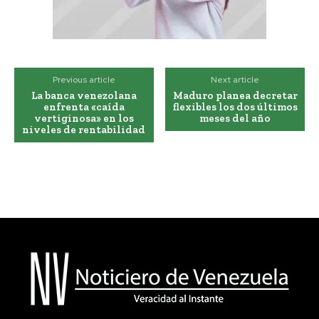
Previous article
Next article
La banca venezolana
Maduro planea decretar
enfrenta «caída
flexibles los dos últimos
vertiginosa» en los
meses del año
niveles de rentabilidad